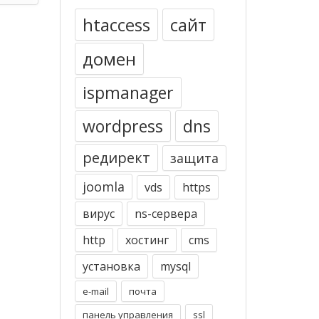
htaccess
сайт
домен
ispmanager
wordpress
dns
редирект
защита
joomla
vds
https
вирус
ns-сервера
http
хостинг
cms
установка
mysql
e-mail
почта
панель управления
ssl