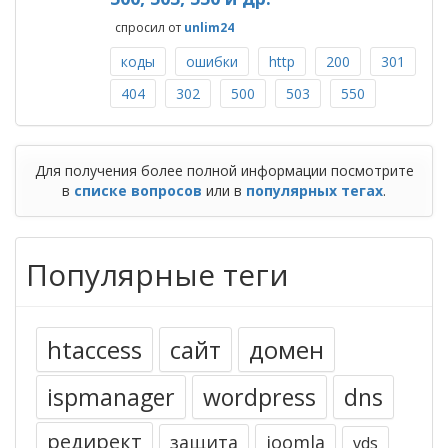
спросил
от
unlim24
коды
ошибки
http
200
301
404
302
500
503
550
Для получения более полной информации посмотрите
в
списке вопросов
или в
популярных тегах
.
Популярные теги
htaccess
сайт
домен
ispmanager
wordpress
dns
редирект
защита
joomla
vds