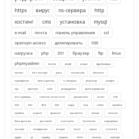
https
вирус
ns-сервера
http
хостинг
cms
установка
mysql
e-mail
почта
панель управления
ssl
openvpn-access
делегировать
500
нагрузка
php
301
браузер
ftp
linux
phpmyadmin
hestia
php8
алиас
фреймворк
laravel
let's encrypt
диск
roundcube
биллинг
сертификат
web-скрипты
1c-битрикс
phpshop
конфиг
vps
openvpn
cайт
propagation
делегирование
dns серверы
internal server error
разместить
server
550
503
302
404
200
коды
кеш
index
ошибки
ошибка
скрипт
фишинг
wp-admin
взлом
плагин
база данных
password
username
hostname
кодировка
экспорт
псевдоним
drupal
hosts
сроки
unlim24
адрес
ip
сервер
пароль
html
панель
импорт