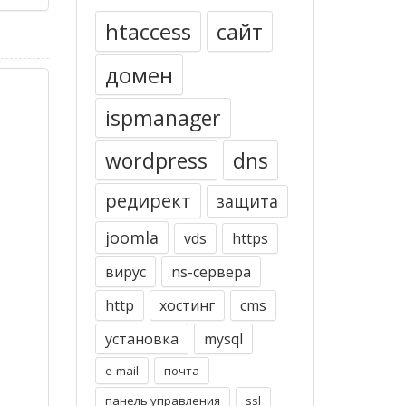
htaccess
сайт
домен
ispmanager
wordpress
dns
редирект
защита
joomla
vds
https
вирус
ns-сервера
http
хостинг
cms
установка
mysql
e-mail
почта
панель управления
ssl