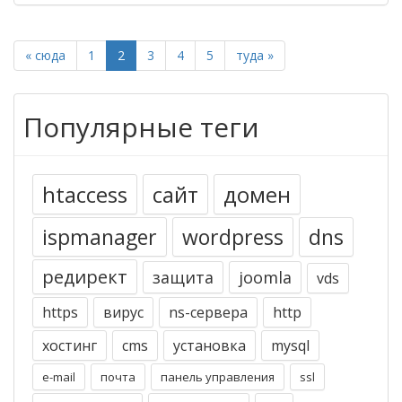
« сюда
1
2
3
4
5
туда »
Популярные теги
htaccess
сайт
домен
ispmanager
wordpress
dns
редирект
защита
joomla
vds
https
вирус
ns-сервера
http
хостинг
cms
установка
mysql
e-mail
почта
панель управления
ssl