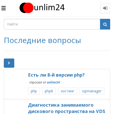
Toggle
navigation
Последние вопросы
Есть ли 8-й версии php?
спросил
от
unlim24
php
php8
хостинг
ispmanager
Диагностика занимаемого
дискового пространства на VDS