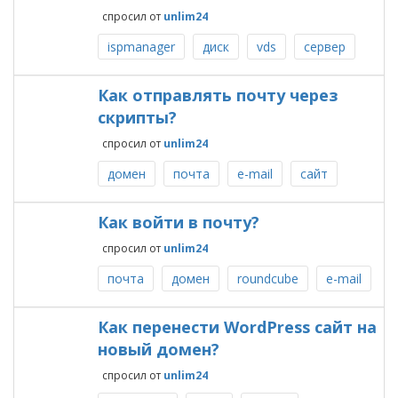
спросил
от
unlim24
ispmanager
диск
vds
сервер
Как отправлять почту через
скрипты?
спросил
от
unlim24
домен
почта
e-mail
сайт
Как войти в почту?
спросил
от
unlim24
почта
домен
roundcube
e-mail
Как перенести WordPress сайт на
новый домен?
спросил
от
unlim24