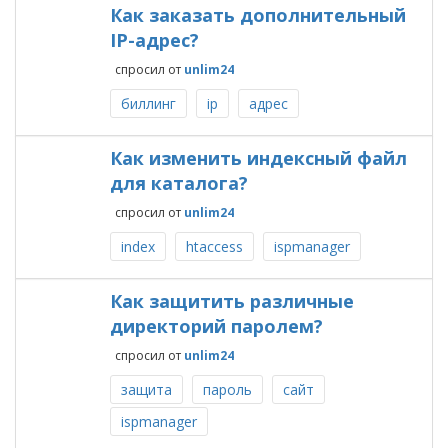
Как заказать дополнительный
IP-адрес?
спросил
от
unlim24
биллинг
ip
адрес
Как изменить индексный файл
для каталога?
спросил
от
unlim24
index
htaccess
ispmanager
Как защитить различные
директорий паролем?
спросил
от
unlim24
защита
пароль
сайт
ispmanager