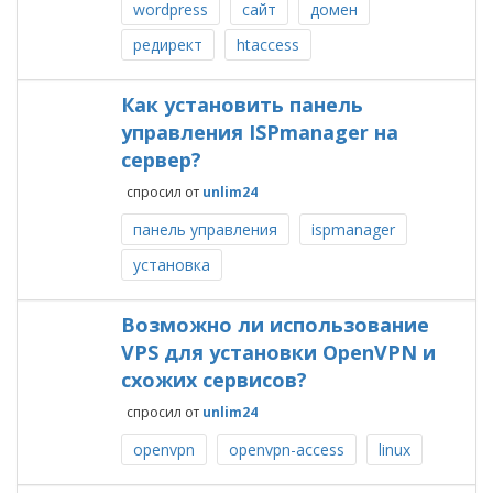
wordpress
сайт
домен
редирект
htaccess
Как установить панель
управления ISPmanager на
сервер?
спросил
от
unlim24
панель управления
ispmanager
установка
Возможно ли использование
VPS для установки OpenVPN и
схожих сервисов?
спросил
от
unlim24
openvpn
openvpn-access
linux