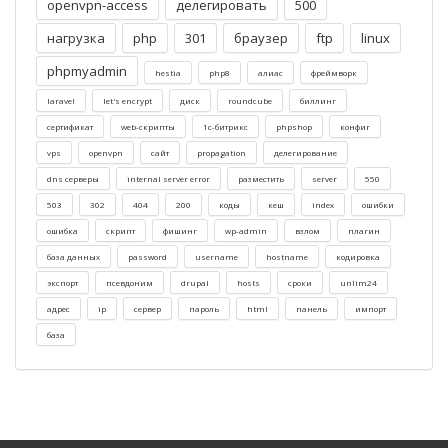
openvpn-access
делегировать
500
нагрузка
php
301
браузер
ftp
linux
phpmyadmin
hestia
php8
алиас
фреймворк
laravel
let's encrypt
диск
roundcube
биллинг
сертификат
web-скрипты
1c-битрикс
phpshop
конфиг
vps
openvpn
cайт
propagation
делегирование
dns серверы
internal server error
разместить
server
550
503
302
404
200
коды
кеш
index
ошибки
ошибка
скрипт
фишинг
wp-admin
взлом
плагин
база данных
password
username
hostname
кодировка
экспорт
псевдоним
drupal
hosts
сроки
unlim24
адрес
ip
сервер
пароль
html
панель
импорт
база