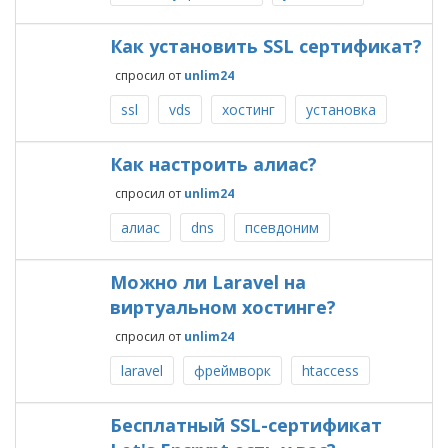
Как установить SSL сертификат?
спросил
от
unlim24
ssl
vds
хостинг
установка
Как настроить алиас?
спросил
от
unlim24
алиас
dns
псевдоним
Можно ли Laravel на
виртуальном хостинге?
спросил
от
unlim24
laravel
фреймворк
htaccess
Бесплатный SSL-сертификат