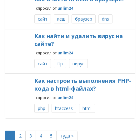
спросил
от
unlim24
сайт
кеш
браузер
dns
Как найти и удалить вирус на
сайте?
спросил
от
unlim24
сайт
ftp
вирус
Как настроить выполнения PHP-
кода в html-файлах?
спросил
от
unlim24
php
htaccess
html
1
2
3
4
5
туда »