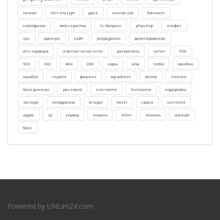
laravel
let's encrypt
диск
roundcube
биллинг
сертификат
web-скрипты
1c-битрикс
phpshop
конфиг
vps
openvpn
cайт
propagation
делегирование
dns серверы
internal server error
разместить
server
550
503
302
404
200
коды
кеш
index
ошибки
ошибка
скрипт
фишинг
wp-admin
взлом
плагин
база данных
password
username
hostname
кодировка
экспорт
псевдоним
drupal
hosts
сроки
unlim24
адрес
ip
сервер
пароль
html
панель
импорт
база
Powered by
UNLim24.com