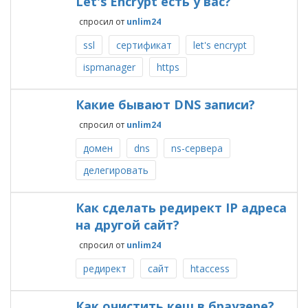
Let's Encrypt есть у вас?
спросил
от
unlim24
ssl
сертификат
let's encrypt
ispmanager
https
Какие бывают DNS записи?
спросил
от
unlim24
домен
dns
ns-сервера
делегировать
Как сделать редирект IP адреса
на другой сайт?
спросил
от
unlim24
редирект
сайт
htaccess
Как очистить кеш в браузере?