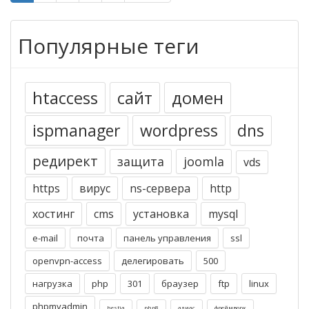
Популярные теги
htaccess
сайт
домен
ispmanager
wordpress
dns
редирект
защита
joomla
vds
https
вирус
ns-сервера
http
хостинг
cms
установка
mysql
e-mail
почта
панель управления
ssl
openvpn-access
делегировать
500
нагрузка
php
301
браузер
ftp
linux
phpmyadmin
hestia
php8
алиас
фреймворк